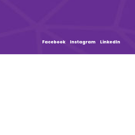
Facebook
Instagram
LinkedIn
Kurumsal Tanıtım 
Firmaların
görsel ve işitsel materyallerin ku