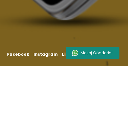
Facebook
Instagram
LinkedIn
Proje Detayı
Son Nokta Yabancı Dil Kursu için
hazırlamış olduğumuz web